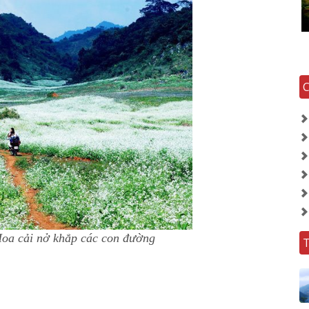
oa cải nở khắp các con đường
T