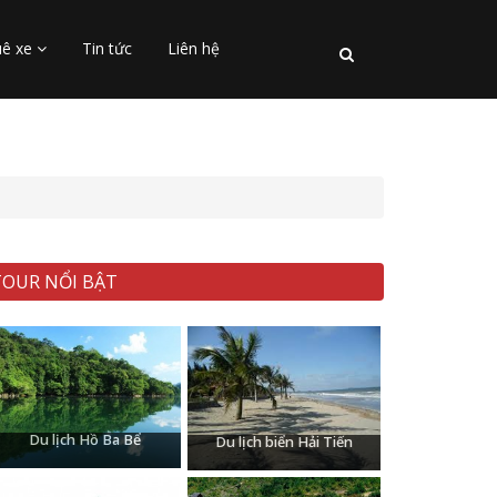
uê xe
Tin tức
Liên hệ
TOUR NỔI BẬT
Du lịch Hồ Ba
Du lịch biển
Bể
Hải Tiến
Du lịch Hồ Ba Bể
Du lịch biển Hải Tiến