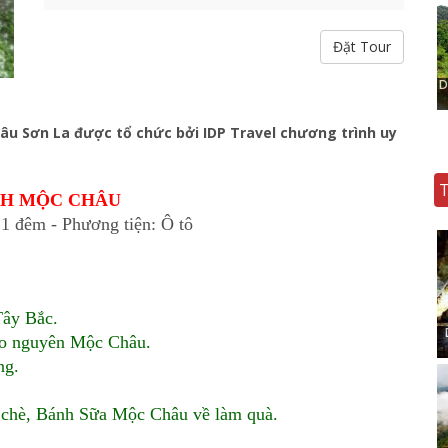
Đặt Tour
D
hâu Sơn La được tổ chức bởi IDP Travel chương trình uy
CH MỘC CHÂU
 1 đêm - Phương tiện: Ô tô
Tây Bắc.
ao nguyên Mộc Châu.
ng.
 chè, Bánh Sữa Mộc Châu về làm quà.