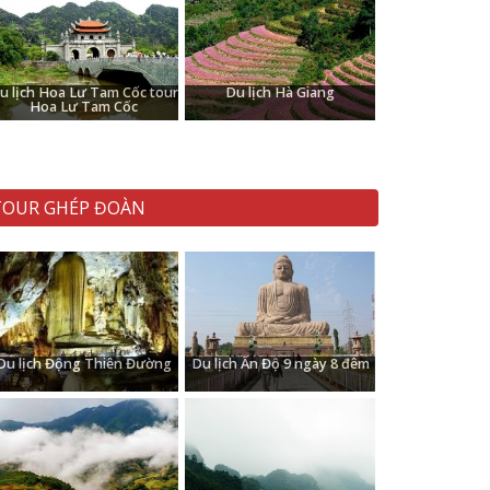
Du lịch Hoa Lư
Du lịch Hà
Tam Cốc tour
Giang
Hoa Lư Tam
Cốc
u lịch Hoa Lư Tam Cốc tour
Du lịch Hà Giang
Hoa Lư Tam Cốc
TOUR GHÉP ĐOÀN
Du lịch Động
Du lịch Ấn Độ
Thiên Đường
9 ngày 8 đêm
Du lịch Động Thiên Đường
Du lịch Ấn Độ 9 ngày 8 đêm
Du lịch Sapa
Du lịch Thung
Nai Mai Châu
Mộc Châu