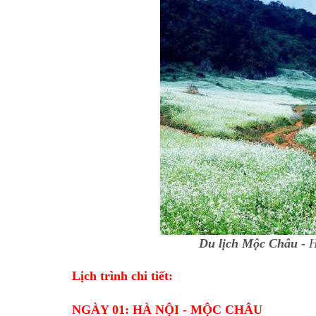
Du lịch Mộc Châu -
H
Lịch trình chi tiết:
NGÀY 01: HÀ NỘI - MỘC CHÂU