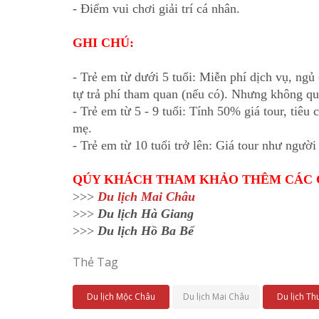
- Điểm vui chơi giải trí cá nhân.
GHI CHÚ:
- Trẻ em từ dưới 5 tuổi: Miễn phí dịch vụ, ngủ
tự trả phí tham quan (nếu có). Nhưng không qu
- Trẻ em từ 5 - 9 tuổi: Tính 50% giá tour, tiê
mẹ.
- Trẻ em từ 10 tuổi trở lên: Giá tour như người
QÚY KHÁCH THAM KHẢO THÊM CÁC 
>>>
Du lịch Mai Châu
>>>
Du lịch Hà Giang
>>>
Du lịch Hồ Ba Bể
Thẻ Tag
Du lịch Mộc Châu
Du lịch Mai Châu
Du lịch Th